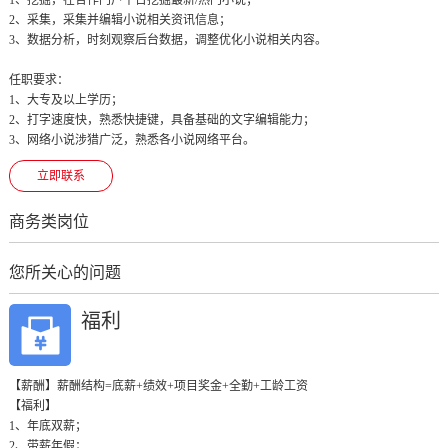
2、采集，采集并编辑小说相关资讯信息；

3、数据分析，时刻观察后台数据，调整优化小说相关内容。

任职要求：

1、大专及以上学历；

2、打字速度快，熟悉快捷键，具备基础的文字编辑能力；

3、网络小说涉猎广泛，熟悉各小说网络平台。
立即联系
商务类岗位
您所关心的问题
福利
【薪酬】薪酬结构=底薪+绩效+项目奖金+全勤+工龄工资

【福利】

1、年底双薪；

2、带薪年假；
