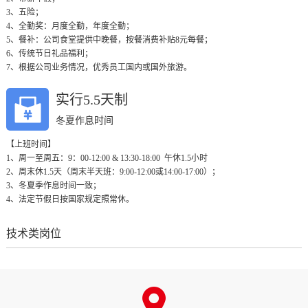
3、五险；

4、全勤奖：月度全勤，年度全勤；

5、餐补：公司食堂提供中晚餐，按餐消费补贴8元每餐；

6、传统节日礼品福利；

7、根据公司业务情况，优秀员工国内或国外旅游。
实行5.5天制
冬夏作息时间
【上班时间】

1、周一至周五：9：00-12:00 & 13:30-18:00  午休1.5小时

2、周末休1.5天（周末半天班：9:00-12:00或14:00-17:00）；

3、冬夏季作息时间一致；

4、法定节假日按国家规定照常休。
技术类岗位