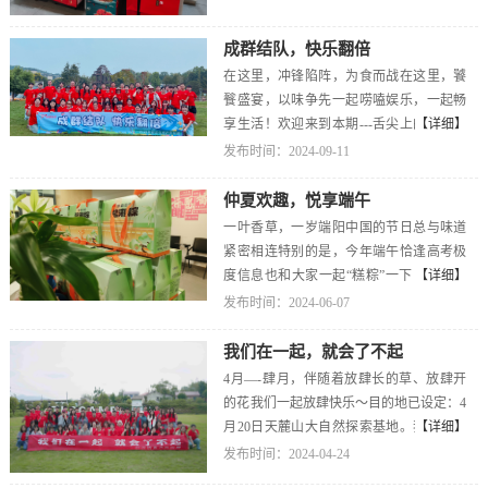
塔、火焰牛肉走起~咳咳！请注意接下来就
一名的小队，获得“周末0.5天假”！当然其
圆，人圆，事事圆~
是年会的压轴好戏-抽奖环节~HUAWEI
他参与的小伙伴也不要灰心根据名次可获
成群结队，快乐翻倍
mate 70、Switch&nbsp; OLED 、雅诗兰黛
得不同数额的员工积分能用于兑换权益哦~
套装、Thermocafe保温杯、WayourCare护眼
在这里，冲锋陷阵，为食而战在这里，饕
你也想和我们一起拥抱生活享受“摊”玩的
仪等好礼这里统统都有~最后用精彩的苗
餮盛宴，以味争先一起唠嗑娱乐，一起畅
乐趣吗？赶紧加入我们吧！
舞、热情的互动为本次年会画上了圆满的
享生活！欢迎来到本期---舌尖上的极度，
【详细】
句号2024，我们坚守初心，砥砺前行
一起精彩再现吧~为了获得积分争夺珍贵的
发布时间：2024-09-11
~2025，愿我们乘风驾海，踏浪而上！
食材，伙伴们迎来了脑力与体力的双重考
验第一回合：挑战急速60秒来看看速度与
仲夏欢趣，悦享端午
激情、智慧与默契的角逐吧~第二回合：抛
一叶香草，一岁端阳中国的节日总与味道
接水瓶矫健的身姿、灵敏的反应、通力合
紧密相连特别的是，今年端午恰逢高考极
作的队友都在这里！第三回合:激情节拍拍
度信息也和大家一起“糕粽”一下！冰甜消
【详细】
掌节奏不能停~气势、速度、节奏统统拿
暑、纵享清凉的绿豆糕一叶裹住思念、一
发布时间：2024-06-07
捏！！经过三场激烈比拼，各组成功获得
线绕成祝愿的粽子统统打包带走~愿世间美
食材，正式拉开了烹饪大作战的帷幕！平
好都接“粽”而至愿你我皆安康~不止端午，
我们在一起，就会了不起
日里拿笔，敲键盘的伙伴们摇身一变，化
不止今夏！
4月—-肆月，伴随着放肆长的草、放肆开
身大厨闪亮登场，洗菜、切菜、炒菜尽在
的花我们一起放肆快乐～目的地已设定：4
掌握之中。‘噔噔噔’吉时已到，美食将
月20日天麓山大自然探索基地。我们出发
【详细】
至！经过大众点评、工作人员点评两轮投
啦！一起“趣”玩一下团建自然少不了分组
发布时间：2024-04-24
票后，由“专业团队”组最终俘获大家的心
PK。看！这是我们记录收藏的小美好这气
和胃，获得了“0.5天放假券一张”最后压轴