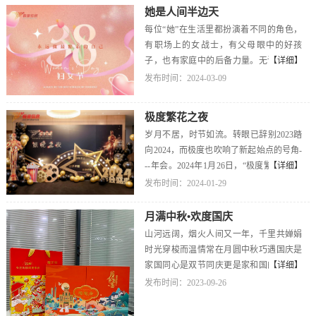
势、这表情，是不是一看就觉得战况相当
她是人间半边天
登场的自然是季度表彰啦！“优秀员工”“优
激烈！一起看看我们的决斗时刻吧～第一
秀管理”来咯~下午的时光就独属于大家
每位“她”在生活里都扮演着不同的角色，
回合：翻牌接龙这是运气、速度的挑战，
啦！尽管突如起来的雨让行程稍有变化，
有职场上的女战士，有父母眼中的好孩
也是智慧、凝聚力的PK。第二回合：快乐
但是快乐并不削减，这场雨也为咱们极度
子，也有家庭中的后备力量。无论是哪一
【详细】
大脚巨大的鞋子不是阻碍！我们的队友身
送上了最好的祝福“遇水则发”！！友情在
种身份，盛开出哪一番姿态，都是世上最
发布时间：2024-03-09
手最矫健～第三回合：梦想过山车最好绘
锅碗瓢盆中升华，团队在烟火气中凝聚相
美的色彩。今天是独属于“她们”的日子，
画家、设计师、搭建师、搭配师都在这
聚即是美好，让我们一起共创未来！
一起看看极度信息与“她们”的故事。一朵
里！经过精彩的比拼，最终夺得本次拓展
极度繁花之夜
幸运fafa、一张祝福卡拉开了这天的序幕，
第一名的队伍出炉---强队奖品：提前1小时
岁月不居，时节如流。转眼已辞别2023踏
今天的惊喜就藏在这张小小的祝福卡里。
下班券“噔噔噔”我们第一季度的“优秀员
向2024，而极度也吹响了新起始点的号角-
找到其他六位持有相同卡片的伙伴并进行
工”来啦~除了激动人心的比赛，在春意盎
--年会。2024年1月26日，“极度繁华之夜”
【详细】
组队拍照打卡即可获得神秘礼品，极度小
然的四月里少不了要去亲近绿色的大自
主题年会在长沙延年神禹酒店揭开了它神
发布时间：2024-01-29
仙女和已婚男士的女神都有机会获得哦~除
然，放飞我们的身心啦！一起采茶吧~正正
秘的面纱。定制的手环、特别的签名墙、
此之外，半天假期正在向女神们奔来~春风
好的天气，正正好的我们，正正好的快
绚烂的打卡点，年会签到的小心思都在这
有信，花开有期，所有美好都已经在路上
月满中秋•欢度国庆
乐！工作全力以赴，团建热情奔赴！一起
里!接下来神秘的入场游戏券打响了年会的
山河远阔，烟火人间又一年，千里共婵娟
成长，一路向上，未来可期！
第一炮~（此处有盲盒出没）重头戏登场，
时光穿梭而温情常在月圆中秋巧遇国庆是
各部门为大家呈现精彩的视频节目，最终
家国同心是双节同庆更是家和国的团圆之
【详细】
的《最佳视频奖》及《最具创意奖》将通
意小饼如皎月，月圆人团圆一小块月饼，
发布时间：2023-09-26
过投票的方式决定，胜利团队获得“放假
承载得到是中秋的期盼以滋味为牵引，品
券”奖励。这样就结束了吗?不!当然不是!视
团圆之深情家国同庆，好事成双目光所