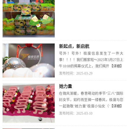
进生活的点滴剥开粽叶，遇见夏天裹住思
念，传递温暖端午快乐，万事胜意！
新起点，新启航
号外！号外！极度信息发生了一件大
事！！！！我们搬家啦～2025年3月27日上
午10:08的揭幕仪式上，我们揭开了公司发
【详细】
展的崭新篇章一起拥抱变化！拥抱更好的
发布时间：2025-03-29
未来！在这里我们回顾了过往也展望了未
来，总经理龚总的致辞给了我们对未来的
她力量
无限勇气与力量在领导们的金剪齐开里同
在微风渐暖，春意萌动的季节“三八”国际
事们放飞的地爆球里纷纷扬扬的红包雨里
妇女节，如约而至撷一缕春风，极度与您
以及充满仪式感的乔迁蛋糕里都藏满了祝
一起致敬‘她力量’极度小仙女（含已婚男
【详细】
福以及对未来期待极度信息将秉承初心，
士家中的女神）都迎来了一份专属温暖
发布时间：2025-03-10
继续砥砺前行凝心聚力，共赴星辰大海三
嘘！还有小仙女专属半天假期哦~happy
月！新的坐标 新的起点 新的征程 我们来
Women's Day愿你丰盈有力量，向内明亮发