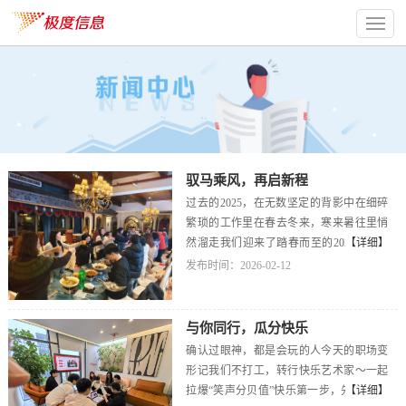
驭马乘风，再启新程
过去的2025，在无数坚定的背影中在细碎
繁琐的工作里在春去冬来，寒来暑往里悄
然溜走我们迎来了踏春而至的2026——为
【详细】
了感谢大家的付出，我们一起共赴一场时
发布时间：2026-02-12
光之约-年会快乐真的很好懂，笑容里、歌
声里都是！辞别2025，挥手向前2026-无限
可能，等待我们续写！
与你同行，瓜分快乐
确认过眼神，都是会玩的人今天的职场变
形记我们不打工，转行快乐艺术家～一起
拉爆“笑声分贝值”快乐第一步，先从diy一
【详细】