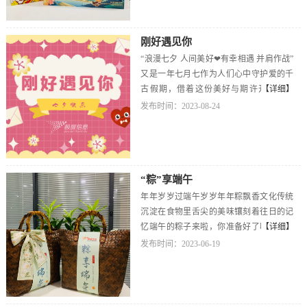
频播放过程中将会有更多的互动游戏来带
及，皆是圆满祝大家 万事顺遂祝祖国 繁荣
给大家不同的体验。注意!此处有礼品掉落
昌盛
哦~这一年，我们从平凡中看见风采；在奔
刚好遇见你
忙中体现风格；在时光的斑驳里镌刻下熠
“浪漫七夕 人间美好❤有幸相遇 并肩作战”
熠生辉的印记。表彰过后，我们很快来到
又是一年七月七作为人们心中守护爱的千
了让人心跳加速的抽奖环节~&nbsp;iphone
古假期，借着这份美好与期许开启一场
【详细】
15、Apple iWatch SE、华为freebuds pro3、
《刚好遇见你》为主题的七夕活动浪漫的
发布时间：2023-08-24
野兽派四件套、摩飞多功能锅等众多好礼
鲜花墙，撩人的诗句取下一朵，去寻找队
抽送中~回首2023，是乘风破浪，笃行不
友和刚好遇见的队友，一起打卡游戏点集
怠。展望2024，是百舸争流，奋楫者先。
齐5枚印章，开启活动奖品“加油站”还为大
愿在新的一年里继续扬帆起航、澎湃向
家准备了炸鸡，奶茶，水果等各类美食必
前。
“粽”享端午
不可少的2023年第二季度表彰恭喜获奖的
优秀个人和优秀团队同样恭喜游戏打卡获
年年岁岁过端午岁岁年年粽飘香文化传统
的“周末0.5天假”小伙伴其他参与的小伙伴
沉淀在食物里舌尖的美味镶刻着往日的记
也可获得不同数额的员工积分不要小看积
忆端午的粽子来啦，你准备好了吗？是喜
【详细】
分哦~它可是可以用来兑换各种极度权益的
甜还是咸不重要，团圆才是至味！食粽点
发布时间：2023-06-19
想要一起来欢乐过七夕吗？赶紧联系我们
艾一节一念愿人间烟火处❤处处皆平安期
吧
待更多的小伙伴加入我们一起来吃粽子呀~