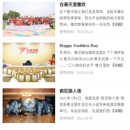
在春天里撒欢
这个春天就让我们走进草地，支起天幕在
闻得到青草味，阳光不会刺眼的地方享受
悠闲，撒欢野餐美好的一天当然是从欢乐
【详细】
的游戏开始啦欢乐激情的趣味游戏、轻松
发布时间：2023-05-15
惬意的氛围到了该补充能量的时候啦世界
上没有一顿烤肉解决不了的问题如果有就
Happy Goddess Day
两顿放风筝、玩飞盘、吹泡泡、扭气球或
冬将尽，春可期当暖阳直直扑了个满怀我
者干脆凑一桌尽情享受这春日里的微风与
以春天问候你2023年春天的第一个节日
阳光最后当然少不了季度表彰啦~恭喜我们
——“三八国际妇女节”春日里的一些温暖
【详细】
第一季度获得优秀的小伙伴们听一阵风，
跃然于心这次我们为全体小仙女们准备了
发布时间：2023-03-08
看一朵云晴空万里下的草地上一群志同道
女神节盲盒+自选花束外加公司全体女神下
合的伙伴们愿生活偏爱&nbsp; 岁月静好期
午休假半天很显然鲜花比盲盒更受欢迎果
待更多可爱的小伙伴加入我们
疯狂狼人夜
然美女都爱鲜花笑容在脸上绽放暖意在心
中荡漾想知道盲盒里有啥吗？赶紧来极度
2023年1月6日，极度信息“疯狂狼人夜”游
信息看看吧祝所有的女性同胞们节日快乐
戏新春主题年会在长沙延年神禹酒店隆重
举行。年会进场前，先是我们的签到拍照
【详细】
打卡环节。签到完成后，由我们的主持人
发布时间：2023-01-07
介绍年会游戏活动的规则以及小程序的使