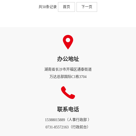
用后，正式开始“疯狂狼人夜”游戏。四个
游戏点的工作人员组织安排小伙伴们，有
共
50
条记录
首页
下一页
序积极地参与游戏。一轮游戏结束获胜者
抽卡后，前往我们的礼品兑换处，兑换游
戏功能卡或礼品卡抽奖。我们游戏抽奖的
礼品有美的空气炸锅、小米小爱音箱、加
热鼠标垫、腰枕、毛绒毛毯抱枕、保温咖
啡杯以及刮刮乐~tiktok~游戏结束，好人阵
营获胜！狼人阵营接受“美食”惩罚，好人
办公地址
阵营获得“提前下班券”奖励。还有活跃度
最低的小伙伴，上台跳舞。紧接着就是我
湖南省长沙市开福区通泰街道
们每年必不可少的年度优秀个人和团队颁
万达总部国际C1栋3704
奖环节。最后是压轴的抽奖环节，
iPhone、airpods PRO、戴森手持吸尘器、
富士拍立得、洛斐机械键盘等你来拿
~&nbsp;&nbsp;祝贺新年，喜迎双春！愿极
度信息2023蓬勃发展，蒸蒸日上！
联系电话
15388015889（人事行政部 ）
0731-85572163（行政前台）