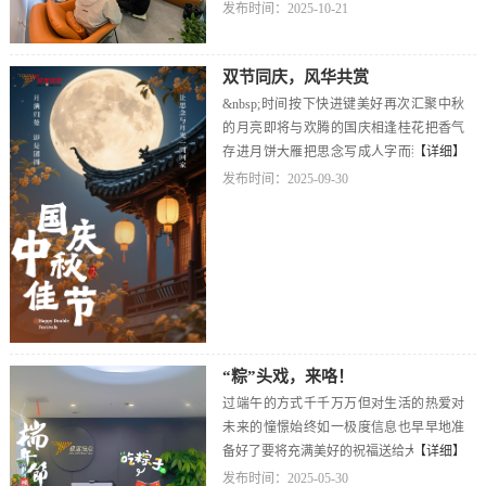
碗冰粉开始冰粉多彩的小料承包今天第一
发布时间：2025-10-21
口甜（此处有彩蛋哦！参与投票获得最美
冰粉奖即可开启）这时候捧着冰粉、提溜
双节同庆，风华共赏
着闯关卡就可以开启战斗模式～冲！！！
如果战斗累了，请锁定目标——美食补给
&nbsp;时间按下快进键美好再次汇聚中秋
站这一站的酸甜麻辣、咸香酥脆统统等你
的月亮即将与欢腾的国庆相逢桂花把香气
咽下又到MVP结算画面啦！恭喜咱们集章
存进月饼大雁把思念写成人字而我们，将
【详细】
前7位小伙伴，获得“周末0.5天假”（嘻嘻～
把团圆过成动词圆规画不出的完美，被炉
发布时间：2025-09-30
ps：第一名有两份！）其他小伙伴根据名
火烘焙成黄金分割。酥皮是揉碎的月光，
次将获得不同数额的员工积分能用于兑换
馅料里封存着温馨的甜。一起携着思念，
权益哦～叮咚！本次团建KPI已超额完
带着“团圆”回家看天上的月，吹人间的风
成：笑声分贝、美食摄入、表情包产出、
岁岁年年，万喜万般宜
默契值统统get！团队加载完毕，快乐已存
档
“粽”头戏，来咯！
过端午的方式千千万万但对生活的热爱对
未来的憧憬始终如一极度信息也早早地准
备好了要将充满美好的祝福送给大家~粽叶
【详细】
裹住星河，丝线系住安康也愿芒果的甜沁
发布时间：2025-05-30